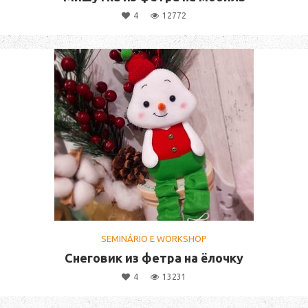
4
12772
SEMINÁRIO E WORKSHOP
Снеговик из фетра на ёлочку
4
13231