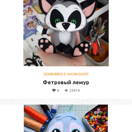
SEMINÁRIO E WORKSHOP
Фетровый лемур
6
22616