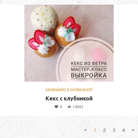
SEMINÁRIO E WORKSHOP
Кекс с клубникой
4
14002
«
»
1
2
3
4