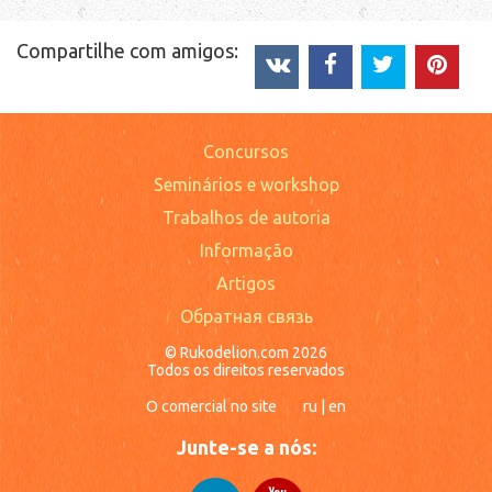
Compartilhe com amigos:
Concursos
Seminários e workshop
Trabalhos de autoria
Informação
Artigos
Обратная связь
© Rukodelion.com 2026
Todos os direitos reservados
O comercial no site
ru
|
en
Junte-se a nós: