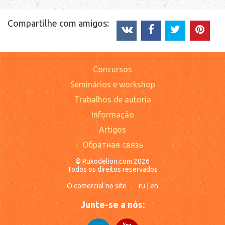
Compartilhe com amigos:
Concursos
Seminários e workshop
Trabalhos de autoria
Informação
Artigos
Обратная связь
© Rukodelion.com 2026
Todos os direitos reservados
O comercial no site
ru
|
en
Junte-se a nós: