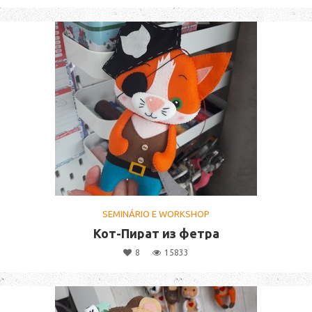
SEMINÁRIO E WORKSHOP
Кот-Пират из фетра
8
15833