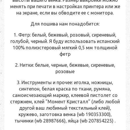
высоты вашего венка. Размер выкройки можно
менять при печати в настройках принтера или же
на экране, если вы обводите ее с монитора.
Для пошива нам понадобится:
1. Фетр: белый, бежевый, розовый, сиреневый,
голубой, черный. Я буду использовать испанский
100% полиэстеровый мягкий 0,5 мм толщиной
фетр
2. Нитки: белые, черные, бежевые, сиреневые,
розовые
3. Инструменты и прочее: иголка, ножницы,
синтепон, белая краска по ткани, румяна,
самоисчезающий маркер, клеевой пистолет со
стержнем, клей "Момент Кристалл" (либо любой
другой ваш любимый текстильный клей),
кружево, заготовка венка (wb 190353300),
тычинки (wb 28987666), яйца (wb 207854225) .