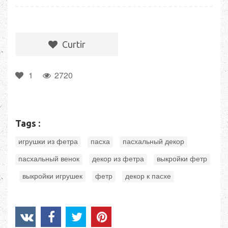
Сurtir
1
2720
Tags :
,
,
,
игрушки из фетра
пасха
пасхальный декор
,
,
пасхальный венок
декор из фетра
выкройки фетр
,
,
,
выкройки игрушек
фетр
декор к пасхе