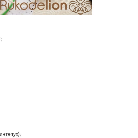
:
интепух).