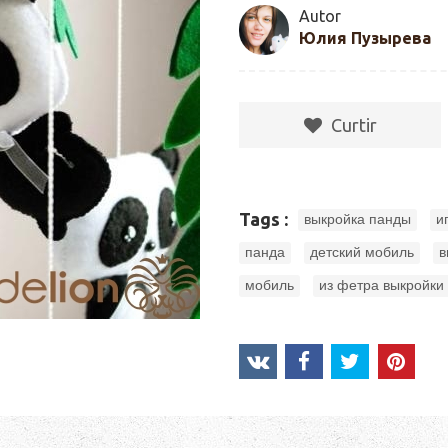
Autor
Юлия Пузырева
Сurtir
,
Tags :
выкройка панды
и
,
,
панда
детский мобиль
в
,
мобиль
из фетра выкройки