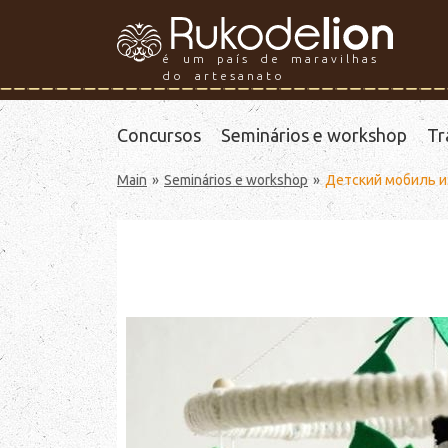
é um país de maravilhas
do artesanato
Concursos
Seminários e workshop
Tr
Main
Seminários e workshop
Детский мобиль и