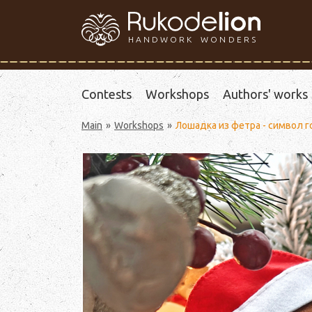
HANDWORK WONDERS
Contests
Workshops
Authors' works
Main
Workshops
Лошадка из фетра - символ г