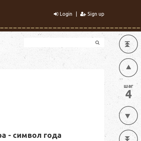
Login
Sign up
шаг
4
а - символ года