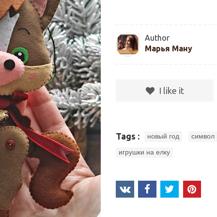
Author
Марья Ману
I like it
,
Tags :
новый год
символ 
игрушки на елку