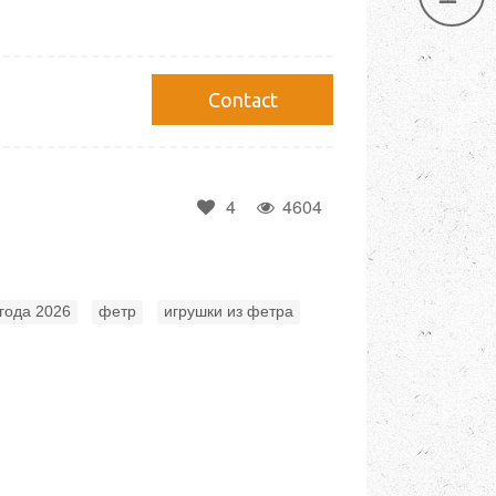
Сontact
4
4604
,
,
,
года 2026
фетр
игрушки из фетра