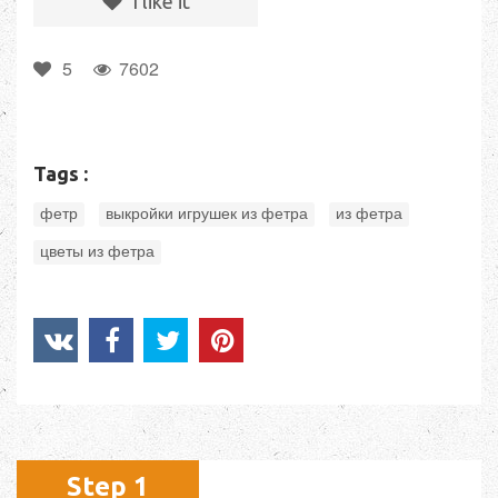
I like it
5
7602
Tags :
,
,
,
фетр
выкройки игрушек из фетра
из фетра
цветы из фетра
Step 1