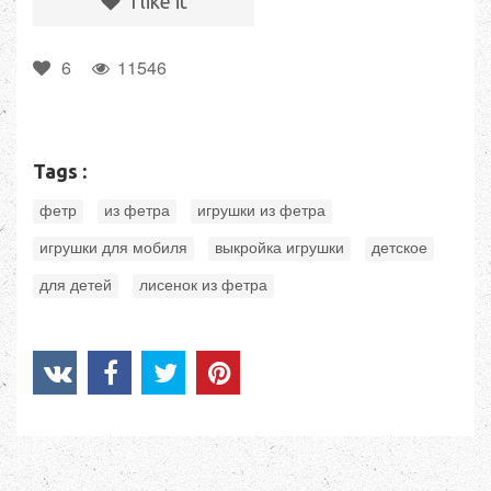
I like it
6
11546
Tags :
,
,
,
фетр
из фетра
игрушки из фетра
,
,
,
игрушки для мобиля
выкройка игрушки
детское
,
для детей
лисенок из фетра