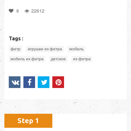
6
22612
Tags :
,
,
,
фетр
игрушки из фетра
мобиль
,
,
мобиль из фетра
детское
из фетра
Step 1