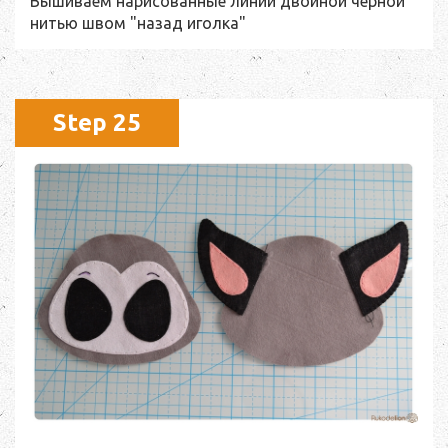
Вышиваем нарисованные линии двойной черной
нитью швом "назад иголка"
Step 25