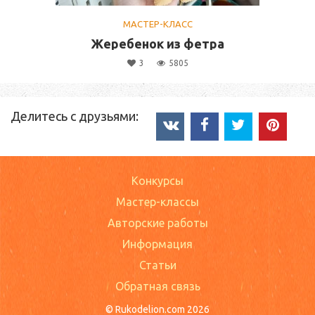
МАСТЕР-КЛАСС
Жеребенок из фетра
3
5805
Делитесь с друзьями:
Конкурсы
Мастер-классы
Авторские работы
Информация
Статьи
Обратная связь
© Rukodelion.com 2026