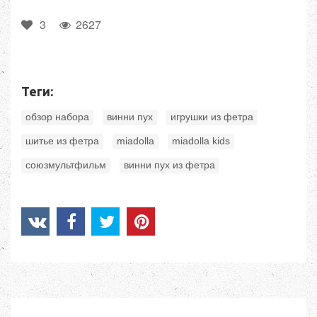
3
2627
Теги:
,
,
,
обзор набора
винни пух
игрушки из фетра
,
,
,
шитье из фетра
miadolla
miadolla kids
,
союзмультфильм
винни пух из фетра