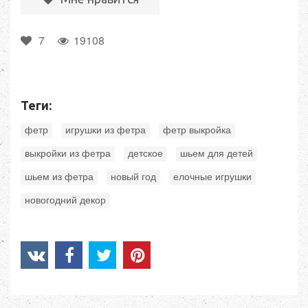
7
19108
Теги:
,
,
,
фетр
игрушки из фетра
фетр выкройка
,
,
,
выкройки из фетра
детское
шьем для детей
,
,
,
шьем из фетра
новый год
елочные игрушки
новогодний декор