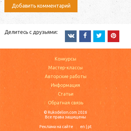
Добавить комментарий
Делитесь с друзьями:
Конкурсы
Мастер-классы
Авторские работы
Информация
Статьи
Обратная связь
© Rukodelion.com 2026
Все права защищены
Реклама на сайте
en
|
pt